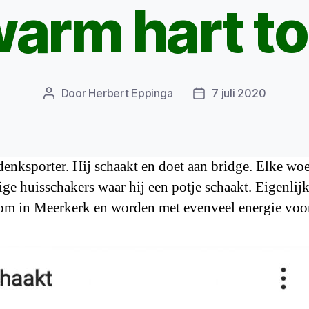
arm hart t
Door
Herbert Eppinga
7 juli 2020
Berichtauteur
Berichtdatum
denksporter. Hij schaakt en doet aan bridge. Elke wo
ge huisschakers waar hij een potje schaakt. Eigenlijk
om in Meerkerk en worden met evenveel energie voor