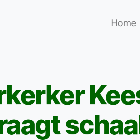
Home
kerker Kee
Categorieën
raagt scha