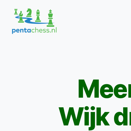
Pentachess
Meer
Wijk d