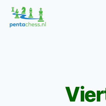
Pentachess
Vier