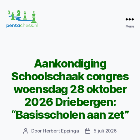
Menu
Pentachess
Aankondiging
Categorieën
Schoolschaak congres
woensdag 28 oktober
2026 Driebergen:
“Basisscholen aan zet”
Door
Herbert Eppinga
5 juli 2026
Berichtauteur
Berichtdatum