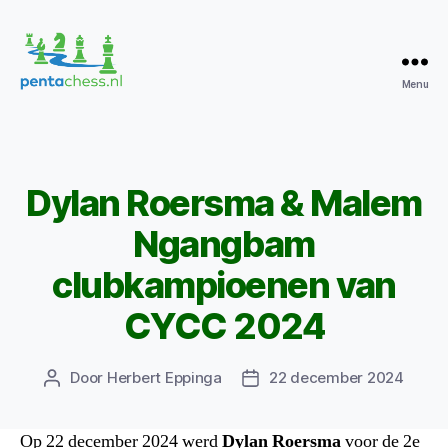
Menu
Pentachess
Dylan Roersma & Malem
Categorieën
Ngangbam
clubkampioenen van
CYCC 2024
Door
Herbert Eppinga
22 december 2024
Berichtauteur
Berichtdatum
Op 22 december 2024 werd
Dylan Roersma
voor de 2e